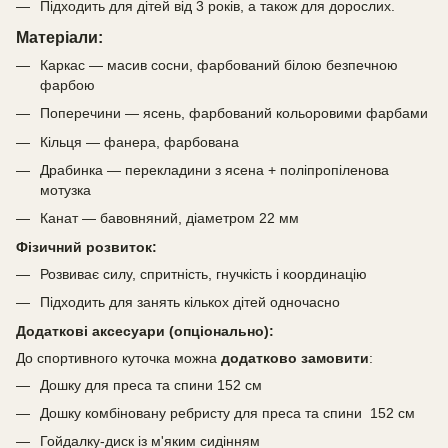
Підходить для дітей від 3 років, а також для дорослих.
Матеріали:
Каркас — масив сосни, фарбований білою безпечною
фарбою
Поперечини — ясень, фарбований кольоровими фарбами
Кільця — фанера, фарбована
Драбинка — перекладини з ясена + поліпропіленова
мотузка
Канат — бавовняний, діаметром 22 мм
Фізичний розвиток:
Розвиває силу, спритність, гнучкість і координацію
Підходить для занять кількох дітей одночасно
Додаткові аксесуари (опціонально):
До спортивного куточка можна
додатково замовити
:
Дошку для преса та спини 152 см
Дошку комбіновану ребристу для преса та спини 152 см
Гойдалку-диск із м'яким сидінням