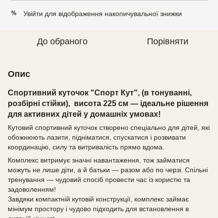
Увійти
для відображення накопичувальної знижки
%
До обраного
Порівняти
Опис
Спортивний куточок "Спорт Кут", (в тонуванні,
розбірні стійки), висота 225 см — ідеальне рішення
для активних дітей у домашніх умовах!
Кутовий спортивний куточок створено спеціально для дітей, які
обожнюють лазити, підніматися, спускатися і розвивати
координацію, силу та витривалість прямо вдома.
Комплекс витримує значні навантаження, тож займатися
можуть не лише діти, а й батьки — разом або по черзі. Спільні
тренування — чудовий спосіб провести час із користю та
задоволенням!
Завдяки компактній кутовій конструкції, комплекс займає
мінімум простору і чудово підходить для встановлення в