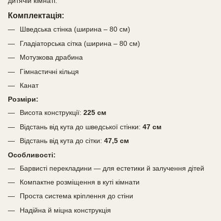
дитячій кімнаті.
Комплектація:
Шведська стінка (ширина – 80 см)
Гладіаторська сітка (ширина – 80 см)
Мотузкова драбина
Гімнастичні кільця
Канат
Розміри:
Висота конструкції:
225 см
Відстань від кута до шведської стінки:
47 см
Відстань від кута до сітки:
47,5 см
Особливості:
Барвисті перекладини — для естетики й залучення дітей
Компактне розміщення в куті кімнати
Проста система кріплення до стіни
Надійна й міцна конструкція