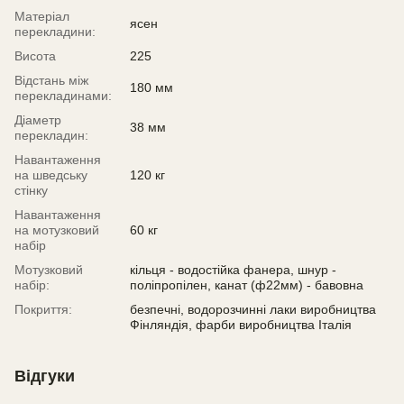
Матеріал
ясен
перекладини:
Висота
225
Відстань між
180 мм
перекладинами:
Діаметр
38 мм
перекладин:
Навантаження
на шведську
120 кг
стінку
Навантаження
на мотузковий
60 кг
набір
Мотузковий
кільця - водостійка фанера, шнур -
набір:
поліпропілен, канат (ф22мм) - бавовна
Покриття:
безпечні, водорозчинні лаки виробництва
Фінляндія, фарби виробництва Італія
Відгуки