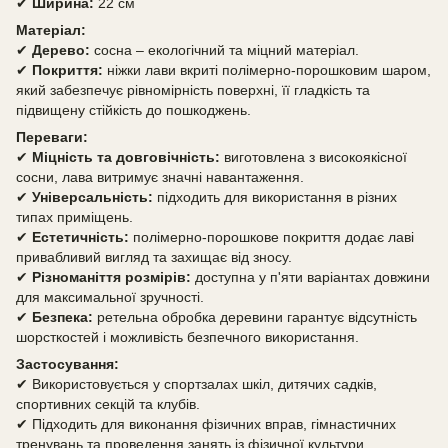
✔
Ширина:
22 см
Матеріал:
✔
Дерево:
сосна – екологічний та міцний матеріал.
✔
Покриття:
ніжки лави вкриті полімерно-порошковим шаром,
який забезпечує рівномірність поверхні, її гладкість та
підвищену стійкість до пошкоджень.
Переваги:
✔
Міцність та довговічність:
виготовлена з високоякісної
сосни, лава витримує значні навантаження.
✔
Універсальність:
підходить для використання в різних
типах приміщень.
✔
Естетичність:
полімерно-порошкове покриття додає лаві
привабливий вигляд та захищає від зносу.
✔
Різноманіття розмірів:
доступна у п'яти варіантах довжини
для максимальної зручності.
✔
Безпека:
ретельна обробка деревини гарантує відсутність
шорсткостей і можливість безпечного використання.
Застосування:
✔ Використовується у спортзалах шкіл, дитячих садків,
спортивних секцій та клубів.
✔ Підходить для виконання фізичних вправ, гімнастичних
тренувань та проведення занять із фізичної культури.