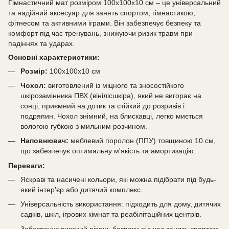
Гімнастичний мат розміром 100х100х10 см – це універсальний
та надійний аксесуар для занять спортом, гімнастикою,
фітнесом та активними іграми. Він забезпечує безпеку та
комфорт під час тренувань, знижуючи ризик травм при
падіннях та ударах.
Основні характеристики:
Розмір:
100х100х10 см
Чохол:
виготовлений із міцного та зносостійкого
шкірозамінника ПВХ (вінілісшкіра), який не вигорає на
сонці, приємний на дотик та стійкий до розривів і
подряпин. Чохол знімний, на блискавці, легко миється
вологою губкою з мильним розчином.
Наповнювач:
меблевий поролон (ППУ) товщиною 10 см,
що забезпечує оптимальну м'якість та амортизацію.
Переваги:
Яскраві та насичені кольори, які можна підібрати під будь-
який інтер'єр або дитячий комплекс.
Універсальність використання: підходить для дому, дитячих
садків, шкіл, ігрових кімнат та реабілітаційних центрів.
Забезпечує високий рівень безпеки під час занять спортом