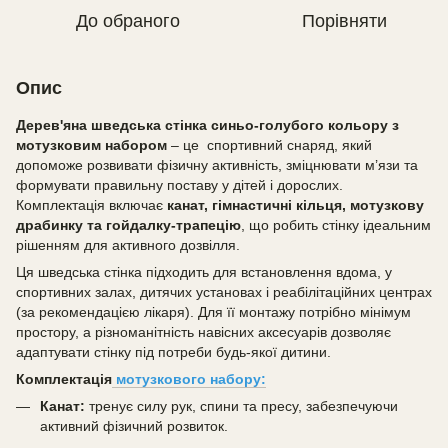
До обраного
Порівняти
Опис
Дерев'яна шведська стінка синьо-голубого кольору з
мотузковим набором
– це спортивний снаряд, який
допоможе розвивати фізичну активність, зміцнювати м’язи та
формувати правильну поставу у дітей і дорослих.
Комплектація включає
канат, гімнастичні кільця, мотузкову
драбинку та гойдалку-трапецію
, що робить стінку ідеальним
рішенням для активного дозвілля.
Ця шведська стінка підходить для встановлення вдома, у
спортивних залах, дитячих установах і реабілітаційних центрах
(за рекомендацією лікаря). Для її монтажу потрібно мінімум
простору, а різноманітність навісних аксесуарів дозволяє
адаптувати стінку під потреби будь-якої дитини.
Комплектація
мотузкового набору:
Канат:
тренує силу рук, спини та пресу, забезпечуючи
активний фізичний розвиток.