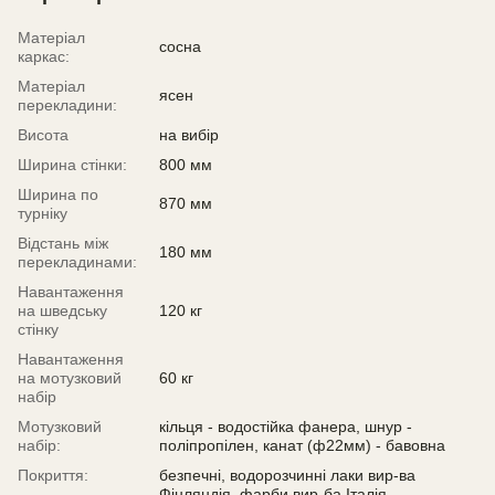
Матеріал
сосна
каркас:
Матеріал
ясен
перекладини:
Висота
на вибір
Ширина стінки:
800 мм
Ширина по
870 мм
турніку
Відстань між
180 мм
перекладинами:
Навантаження
на шведську
120 кг
стінку
Навантаження
на мотузковий
60 кг
набір
Мотузковий
кільця - водостійка фанера, шнур -
набір:
поліпропілен, канат (ф22мм) - бавовна
Покриття:
безпечні, водорозчинні лаки вир-ва
Фінляндія, фарби вир-ба Італія