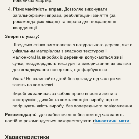
невеликих квартир.
Різноманітність вправ.
Дозволяє виконувати
загальнофізичні вправи, реабілітаційні заняття (за
рекомендацією лікаря) та вправи для покращення
координації.
Зверніть увагу:
Шведська стінка виготовлена з натурального дерева, яке є
унікальним матеріалом з власною текстурою і
малюнком.На виробах із деревини допускаються живі
сучки, неоднорідність текстури та використання шпаклівки
для згладжування поверхонь, що фарбуються.
Увага! Не залишайте дітей без догляду під час гри чи
занять на комплексі.
Виробник залишає за собою право вносити зміни в
конструкцію, дизайн та комплектацію виробу, що не
погіршують якість виробу, без попереднього повідомлення.
Рекомендація: д
ля забезпечення безпеки під час занять
настійно рекомендується використовувати
г
імнастичні мати
.
Характеристики