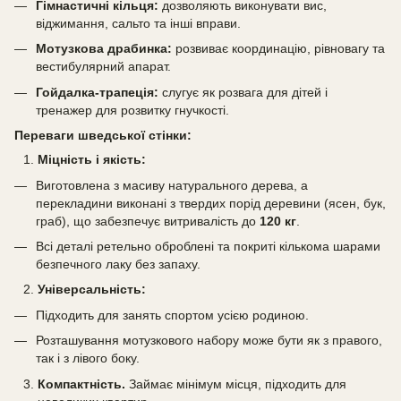
Гімнастичні кільця:
дозволяють виконувати вис,
віджимання, сальто та інші вправи.
Мотузкова драбинка:
розвиває координацію, рівновагу та
вестибулярний апарат.
Гойдалка-трапеція:
слугує як розвага для дітей і
тренажер для розвитку гнучкості.
Переваги шведської стінки:
Міцність і якість:
Виготовлена з масиву натурального дерева, а
перекладини виконані з твердих порід деревини (ясен, бук,
граб), що забезпечує витривалість до
120 кг
.
Всі деталі ретельно оброблені та покриті кількома шарами
безпечного лаку без запаху.
Універсальність:
Підходить для занять спортом усією родиною.
Розташування мотузкового набору може бути як з правого,
так і з лівого боку.
Компактність.
Займає мінімум місця, підходить для