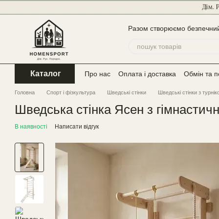
Перейти до основного контенту
Разом створюємо безпечний 
Каталог
Про нас
Оплата і доставка
Обмін та 
Головна
Спорт і фізкультура
Шведські стінки
Шведські стінки з турні
Шведська стінка Ясен з гімнасти
В наявності
Написати відгук