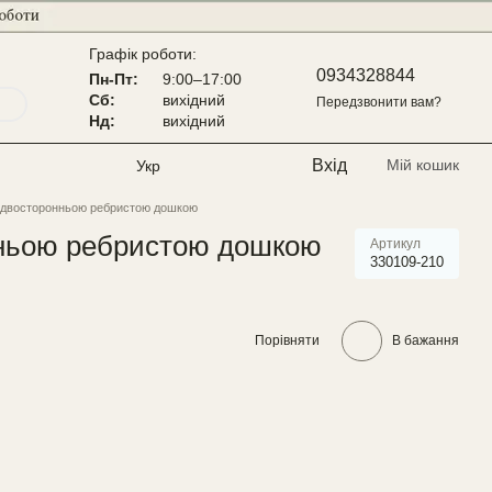
Графік роботи:
0934328844
Пн-Пт:
9:00–17:00
Сб:
вихідний
Передзвонити вам?
Нд:
вихідний
Вхід
Мій кошик
Укр
та двосторонньою ребристою дошкою
онньою ребристою дошкою
Артикул
330109-210
Порівняти
В бажання