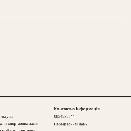
Контактна інформація
ультура
0934328844
для спортивних залів
Передзвонити вам?
і меблі для дитячих