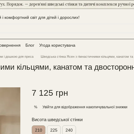
і комфортний світ для дітей і дорослих!
повернення
Блог
Угода користувача
ком і дошкою для преса
Шведська стінка Ясен з гімнастичними кільцями, канатом 
чними кільцями, канатом та двостор
7 125 грн
Увійти
для відображення накопичувальної знижки
%
Висота шведської стінки
210
225
240