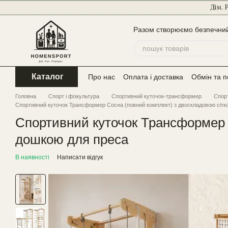
Перейти до основного контенту
Разом створюємо безпечний 
Каталог
Про нас
Оплата і доставка
Обмін та 
Головна
Спорт і фізкультура
Спортивний куточок-трансформер
Спорт
Спортивний куточок Трансформер Сосна (повний комплект) з двоскладовою сітко
Спортивний куточок Трансформер С
дошкою для преса
В наявності
Написати відгук