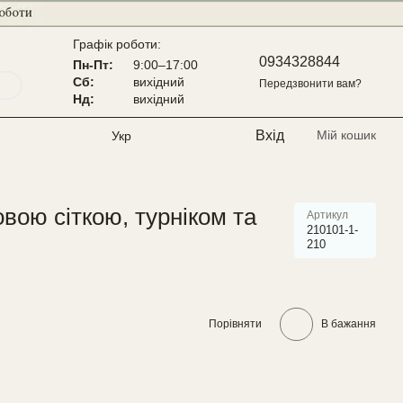
Графік роботи:
0934328844
Пн-Пт:
9:00–17:00
Сб:
вихідний
Передзвонити вам?
Нд:
вихідний
Вхід
Мій кошик
Укр
вою сіткою, турніком та
Артикул
210101-1-
210
Порівняти
В бажання