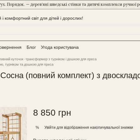
і комфортний світ для дітей і дорослих!
повернення
Блог
Угода користувача
ивний куточок -трансформер з турніком і дошкою для преса
ю, турніком та дошкою для преса
осна (повний комплект) з двоскладо
8 850 грн
Увійти
для відображення накопичувальної знижки
%