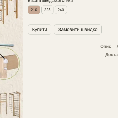
Висота шведської стінки
210
225
240
Купити
Замовити швидко
Опис
Доста