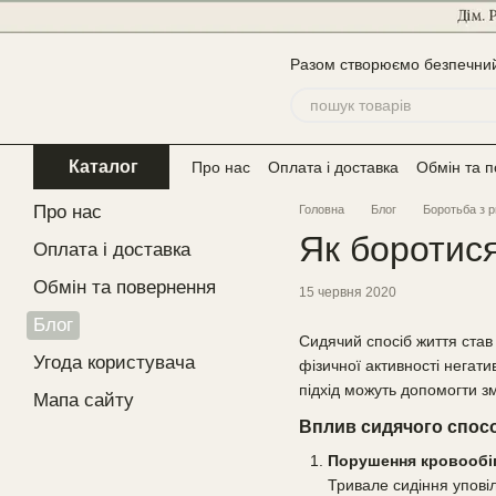
Перейти до основного контенту
Разом створюємо безпечний 
Каталог
Про нас
Оплата і доставка
Обмін та 
Про нас
Головна
Блог
Боротьба з 
Як боротис
Оплата і доставка
Обмін та повернення
15 червня 2020
Блог
Сидячий спосіб життя став
Угода користувача
фізичної активності негат
підхід можуть допомогти зм
Мапа сайту
Вплив сидячого спосо
Порушення кровообі
Тривале сидіння уповіл