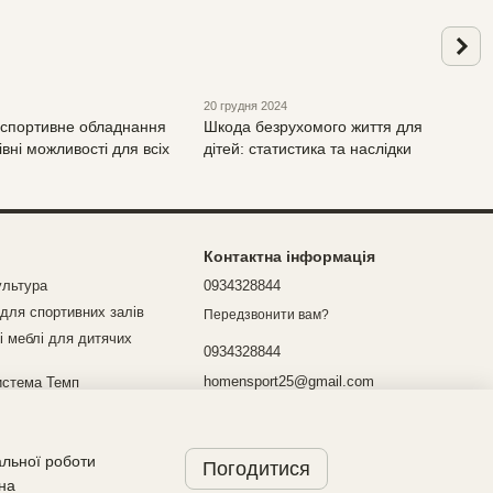
20 грудня 2024
 спортивне обладнання
Шкода безрухомого життя для
івні можливості для всіх
дітей: статистика та наслідки
Контактна інформація
ультура
0934328844
для спортивних залів
Передзвонити вам?
і меблі для дитячих
0934328844
homensport25@gmail.com
истема Темп
Україна Київська обл с.Віта-Поштова
Мапа проїзду
альної роботи
Погодитися
 на