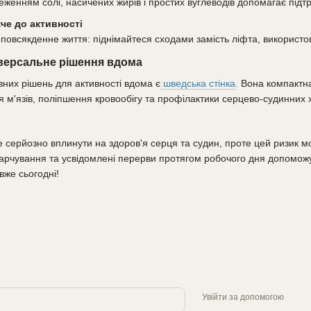
еженням солі, насичених жирів і простих вуглеводів допомагає підт
че до активності
у повсякденне життя: піднімайтеся сходами замість ліфта, використо
іверсальне рішення вдома
них рішень для активності вдома є
шведська стінка
.
Вона компактна
я м'язів, поліпшення кровообігу та профілактики серцево-судинних 
 серйозно вплинути на здоров'я серця та судин, проте цей ризик мо
 харчування та усвідомлені перерви протягом робочого дня допоможу
вже сьогодні!
Увійти за допомогою