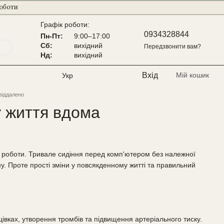
Графік роботи:
0934328844
Пн-Пт:
9:00–17:00
Сб:
вихідний
Передзвонити вам?
Нд:
вихідний
Вхід
Мій кошик
Укр
віддалено
у життя вдома
ої роботи. Тривале сидіння перед комп'ютером без належної
у. Проте прості зміни у повсякденному житті та правильний
івках, утворення тромбів та підвищення артеріального тиску.