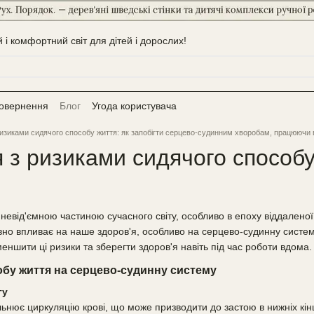
і комфортний світ для дітей і дорослих!
повернення
Блог
Угода користувача
ризиками сидячого способу життя: як запобігти серцево-судинним хворобам, працюючи 
я з ризиками сидячого способ
 невід'ємною частиною сучасного світу, особливо в епоху віддален
ивно впливає на наше здоров'я, особливо на серцево-судинну систем
еншити ці ризики та зберегти здоров'я навіть під час роботи вдома.
бу життя на серцево-судинну систему
гу
ьнює циркуляцію крові, що може призводити до застою в нижніх кінц