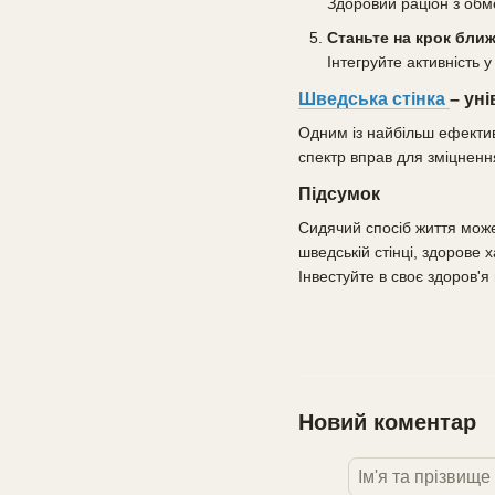
Здоровий раціон з обм
Станьте на крок ближ
Інтегруйте активність 
Шведська стінка
– ун
Одним із найбільш ефектив
спектр вправ для зміцненн
Підсумок
Сидячий спосіб життя може
шведській стінці, здорове
Інвестуйте в своє здоров'я 
Новий коментар