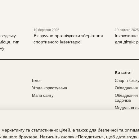
19 березня 2025
10 лютого 2025
шведську
Як зручно організувати зберігання
Інклюзивне
 місця, тип
спортивного інвентарю
для дітей: р
жу
Каталог
Блог
Спорт і фізк
Угода користувача
Обладнання 
Мапа сайту
Обладнання 
садочків
Модульна с
 маркетингу та статистичних цілей, а також для безпечної та оптим
х вашого браузера. Натисніть кнопку «Погодитись», щоб дати згоду