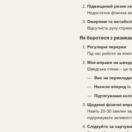
Підвищений ризик с
Недостатня фізична акт
Ожиріння та метабол
Відсутність руху сприя
Як боротися з ризика
Регулярні перерви
Під час роботи за комп
Міні-вправи на шведс
Шведська стінка – це п
Вис на переклади
Нахили вперед із
Підтягування колі
Щоденні фізичні впр
Навіть 20-30 хвилин з
підтримувати активніст
Слідкуйте за харчув