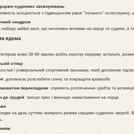
ерцево-судинних захворювань
ивність асоціюється з підвищенням рівня "поганого" холестерину, щ
ічний синдром
є набору зайвої ваги, що негативно впливає на серце та судини, а т
ми вдома
'ютером кожні 30-60 хвилин робіть коротку перерву: встаньте, розім
ькій стінці
ростий і універсальний спортивний тренажер, який допоможе підтри
ні
: допомагає розслабити спину та покращити кровообіг.
 захватом перекладини
: сприяють розтягненню хребта та активації
н до грудей
: тренує прес і зменшує навантаження на серце.
ави
арядки на день суттєво знижують ризики серцево-судинних хвороб. 
ь.
анням