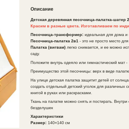
Описание
Детская деревянная песочница-палатка-шатер 2
Красим в разные цвета. Изготавливаем по ин
Песочница-трансформер:
идеальная для дома и
Песочница-палатка 2в1
- это не просто место для
Палатка (вигвам)
легко снимается, и ее можно испо
саду.
Положите внутрь одеяло или гимнастический мат - 
Преимущество этой песочницы: верх в виде палатки
На улице детская палатка защитит детей от солнца
создать отдельный детский уголок для различных 
книгой в руках или раскрасками.
Ткань на палатке можно снять и постирать. Внутри
безделушек
Характеристики
Размер:
140×140 см