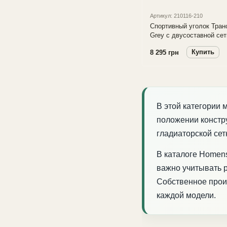
Артикул: 210116-210
Спортивный уголок Тра
Grey с двусоставной сет
веревочным набором
Купить
8 295 грн
В этой категории 
положении констру
гладиаторской сет
В каталоге Homen
важно учитывать р
Собственное прои
каждой модели.