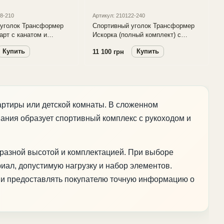
08-210
Артикул: 210122-240
 уголок Трансформер
Спортивный уголок Трансформер
арт с канатом и
Искорка (полный комплект) с
кими кольцами
двусоставной сеткой, турником и
Купить
Купить
11 100 грн
ребристой доской для пресса
артиры или детской комнаты. В сложенном
вания образует спортивный комплекс с рукоходом и
 разной высотой и комплектацией. При выборе
иал, допустимую нагрузку и набор элементов.
я и предоставлять покупателю точную информацию о