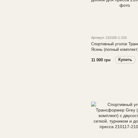
Артикул: 210105-1-210
Спортивный уголок Тра
Ясень (полный комплект)
двусоставной сеткой, ту
Купить
11 000 грн
ребристой доской для п