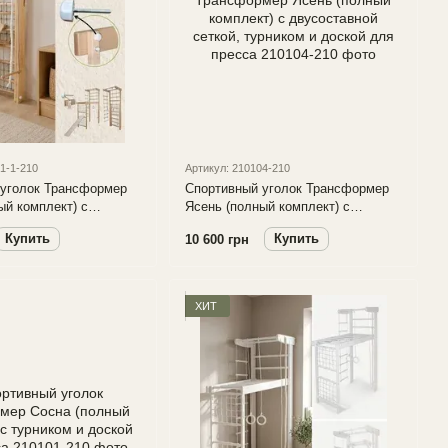
1-1-210
Артикул: 210104-210
 уголок Трансформер
Спортивный уголок Трансформер
ый комплект) с
Ясень (полный комплект) с
й сеткой, турником и
двусоставной сеткой, турником и
Купить
Купить
10 600 грн
пресса
доской для пресса
ХИТ