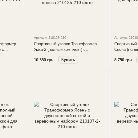
Артикул: 210125-210
Артикул: 2101
нсформер
Спортивный уголок Трансформер
Спортивный
 с
Умка-2 (полный комплект) с
Сосна (полный комплект) с
рником и
двусоставной сеткой, турником и
турником и 
Купить
10 350 грн
8 750 грн
ресса
доской для пресса