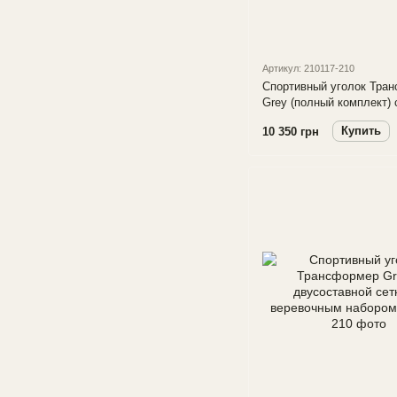
Артикул: 210117-210
Спортивный уголок Тра
Grey (полный комплект) 
двусоставной сеткой, ту
Купить
10 350 грн
доской для пресса