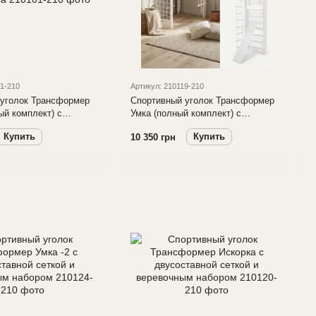
01-210
Артикул: 210119-210
 уголок Трансформер
Спортивный уголок Трансформер
Умка (полный комплект) с
доской для пресса
двусоставной сеткой, турником и
Купить
Купить
10 350 грн
доской для пресса