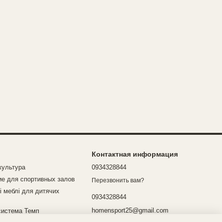
Контактная информация
культура
0934328844
е для спортивных залов
Перезвонить вам?
і меблі для дитячих
0934328844
homensport25@gmail.com
система Темп