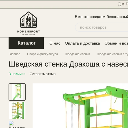
Перейти к основному контенту
Вместе создаем безопасный
Каталог
О нас
Оплата и доставка
Обмен и воз
Главная
Спорт и физкультура
Шведские стенки
Шведские стенки с т
Шведская стенка Дракоша с навес
В наличии
Оставить отзыв