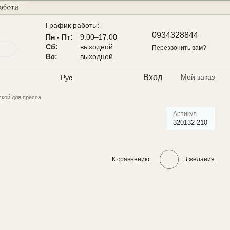
График работы:
0934328844
Пн - Пт:
9:00–17:00
Сб:
выходной
Перезвонить вам?
Вс:
выходной
Вход
Мой заказ
Рус
ской для пресса
Артикул
320132-210
К сравнению
В желания