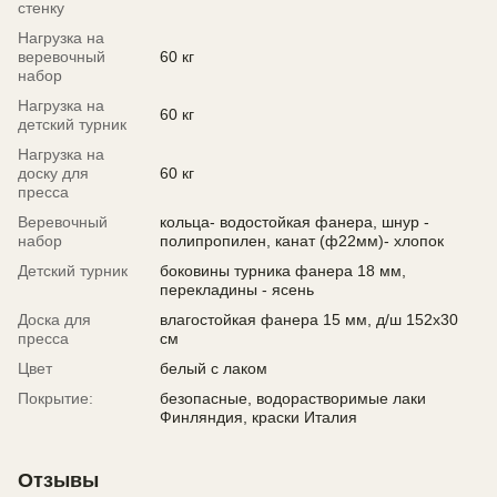
стенку
Нагрузка на
веревочный
60 кг
набор
Нагрузка на
60 кг
детский турник
Нагрузка на
доску для
60 кг
пресса
Веревочный
кольца- водостойкая фанера, шнур -
набор
полипропилен, канат (ф22мм)- хлопок
Детский турник
боковины турника фанера 18 мм,
перекладины - ясень
Доска для
влагостойкая фанера 15 мм, д/ш 152х30
пресса
см
Цвет
белый с лаком
Покрытие:
безопасные, водорастворимые лаки
Финляндия, краски Италия
Отзывы