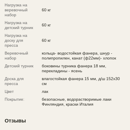
Нагрузка на
веревочный
60 кг
набор
Нагрузка на
60 кг
детский турник
Нагрузка на
доску для
60 кг
пресса
Веревочный
кольца- водостойкая фанера, шнур -
набор
полипропилен, канат (ф22мм)- хлопок
Детский турник
боковины турника фанера 18 мм,
перекладины - ясень
Доска для
влагостойкая фанера 15 мм, д/ш 152х30
пресса
см
Цвет
лак
Покрытие:
безопасные, водорастворимые лаки
Финляндия, краски Италия
Отзывы