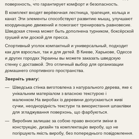
поверхность, что гарантирует комфорт и безопасность.
В комплект входят верёвочная лестница, трапеция, кольца и
канат. Эти элементы способствуют развитию мышц, улучшают
координацию движений и помогают тренировать равновесие.
Шведская стенка может быть дополнена турником, боксёрской
грушей или доской для пресса.
Спортивный уголок компактный и универсальный, подходит
как для взрослых, так и для детей. В Киеве, Харькове, Одессе
и других городах Украины вы можете заказать шведскую
стенку с доставкой. Это отличный выбор для организации
домашнего спортивного пространства.
Зверніть увагу:
Шведська стінка виготовлена з натурального дерева, яке є
унікальним матеріалом з власною текстурою і
малюнком.На виробах із деревини допускаються живі
сучки, неоднорідність текстури та використання шпаклівки
для згладжування поверхонь, що фарбуються.
Виробник залишає за собою право вносити зміни в
конструкцію, дизайн та комплектацію виробу, що не
погіршують якість виробу, без попереднього повідомлення.