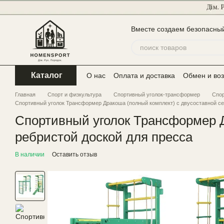
Перейти к основному контенту
Вместе создаем безопасный
Каталог
О нас
Оплата и доставка
Обмен и воз
Главная
Спорт и физкультура
Спортивный уголок-трансформер
Спор
Спортивный уголок Трансформер Дракоша (полный комплект) с двусоставной сет
Спортивный уголок Трансформер Д
ребристой доской для пресса
В наличии
Оставить отзыв