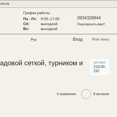
График работы:
0934328844
Пн - Пт:
9:00–17:00
Сб:
выходной
Перезвонить вам?
Вс:
выходной
Вход
Мой заказ
Рус
адовой сеткой, турником и
Артикул
210130-
210
К сравнению
В желания