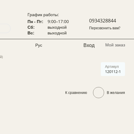
График работы:
0934328844
9:00–17:00
Пн - Пт:
выходной
Сб:
Перезвонить вам?
выходной
Вс:
Вход
Мой заказ
Рус
й)
Артикул
120112-1
К сравнению
В желания