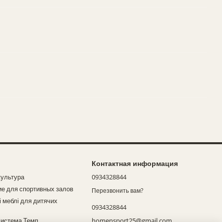
Контактная информация
культура
0934328844
е для спортивных залов
Перезвонить вам?
 меблі для дитячих
0934328844
истема Темп
homensport25@gmail.com